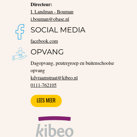
Directeur:
I. Landman - Bouman
i.bouman@obase.nl
SOCIAL MEDIA
facebook.com
OPVANG
Dagopvang, peutergroep en buitenschoolse
opvang
kdvraamstraat@kibeo.nl
0111-762105
LEES MEER