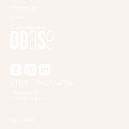
•
Veilig mailen
•
Parro
•
Privacyverklaring
STICHTING OBASE
Industrieweg 32
4301 RS Zierikzee
0111 418888